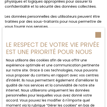
physiques et logiques appropriées pour assurer la
confidentialité et la sécurité des données collectées.
Les données personnelles des utilisateurs peuvent être
traitées par des sous-traitants pour nous permettre de
vous fournir nos services.
Durée de conservation des
LE RESPECT DE VOTRE VIE PRIVÉE
données
EST UNE PRIORITÉ POUR NOUS
Nous conservons vos données uniquement le temps
Nous utilisons des cookies afin de vous offrir une
nécessaire pour les finalités poursuivies, conformément
expérience optimale et une communication pertinente
aux prescriptions légales.
sur notre site. Grace à ces technologies, nous pouvons
vous proposer du contenu en rapport avec vos centres
Droits des utilisateurs
d'intérêt. Ils nous permettent également d'améliorer la
qualité de nos services et la convivialité de notre site
Conformément à la réglementation européenne et à la
internet. Nous utiliserons uniquement les données
loi Informatique et libertés du 6 janvier 1978, les
personnelles pour lesquelles vous avez donné votre
internautes dont les données personnelles sont traitées
accord. Vous pouvez les modifier à n'importe quel
par la société AGENCE MC ont le droit d’accéder à leurs
moment via la rubrique ″Gérer les cookies″ en bas de