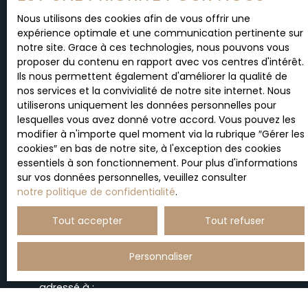
Localisation
Biarritz (64200)
Nous utilisons des cookies afin de vous offrir une
expérience optimale et une communication pertinente sur
notre site. Grace à ces technologies, nous pouvons vous
Budget max (€)
proposer du contenu en rapport avec vos centres d'intérêt.
Ils nous permettent également d'améliorer la qualité de
nos services et la convivialité de notre site internet. Nous
Surface min (m²)
utiliserons uniquement les données personnelles pour
lesquelles vous avez donné votre accord. Vous pouvez les
Pièces min
modifier à n'importe quel moment via la rubrique ″Gérer les
cookies″ en bas de notre site, à l'exception des cookies
essentiels à son fonctionnement. Pour plus d'informations
J'accepte le traitement de mes données
sur vos données personnelles, veuillez consulter
personnelles conformément au RGPD. Si vous ne
notre politique de confidentialité
.
souhaitez pas faire l'objet de prospection
commerciale par voie téléphonique, vous pouvez
Tout accepter
Tout refuser
vous inscrire gratuitement sur la liste d'opposition
au démarchage téléphonique, prévu par l'article
Personnaliser
L223-1 du code de la consommation, sur le site
Internet www.bloctel.gouv.fr ou par courrier
adressé à :