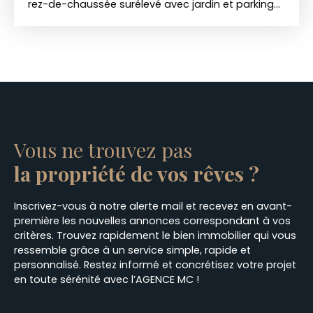
rez-de-chaussée surélevé avec jardin et parking
extérieur. L'appartement est composé d'une belle
pièce de vie avec cuisine ouverte donnant sur
terrasse d'environ 27m2 et petit jardin arboré,
dégagement avec coin buanderie, espace
chambre avec rangements et salle d'eau avec
WC. Très belle hauteur sous plafond. Parking
extérieur. Petite copropriété.
Vous ne trouvez pas
la propriété de vos rêves ?
Inscrivez-vous à notre alerte mail et recevez en avant-
première les nouvelles annonces correspondant à vos
critères. Trouvez rapidement le bien immobilier qui vous
ressemble grâce à un service simple, rapide et
personnalisé. Restez informé et concrétisez votre projet
en toute sérénité avec l’AGENCE MC !