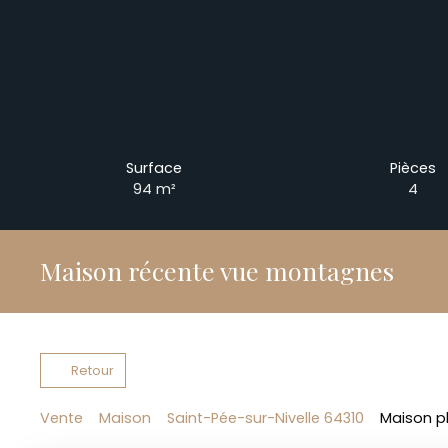
Surface
Pièces
94
m²
4
Maison récente vue montagnes
Retour
Vente
Maison
Saint-Pée-sur-Nivelle 64310
Maison pl