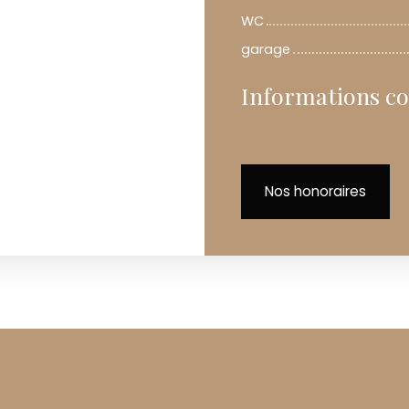
WC
garage
Informations c
Nos honoraires