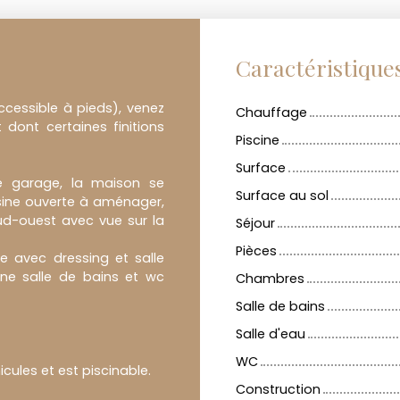
Caractéristique
cessible à pieds), venez
Chauffage
dont certaines finitions
Piscine
Surface
le garage, la maison se
Surface au sol
sine ouverte à aménager,
ud-ouest avec vue sur la
Séjour
Pièces
e avec dressing et salle
ne salle de bains et wc
Chambres
Salle de bains
Salle d'eau
WC
icules et est piscinable.
Construction