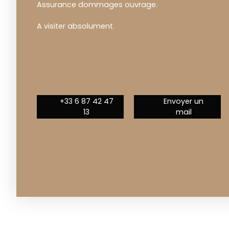
Assurance dommages ouvrage.
A visiter absolument.
+33 6 87 42 47
Envoyer un
13
mail