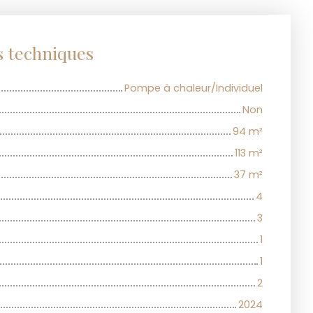
s techniques
Pompe à chaleur/Individuel
Non
94
m²
113
m²
37
m²
4
3
1
1
2
2024