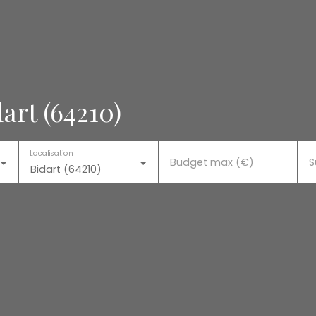
art (64210)
Localisation
Budget max (€)
S
Bidart (64210)