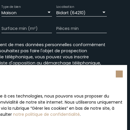
Type de bien
Localisation
Maison
Bidart (64210)
Surface min (m²)
Pièces min
ement de mes données personnelles conformément
souhaitez pas faire l'objet de prospection
e téléphonique, vous pouvez vous inscrire
 liste d'opposition au démarchage téléphonique,
L223-1 du code de la consommation, sur le site
.gouv.fr ou par courrier adressé à :
rvice Bloctel, CS 61311, 41013 BLOIS CEDEX.
ace à ces technologies, nous pouvons vous proposer du
sur le traitement de vos données personnelles,
vivialité de notre site internet. Nous utiliserons uniquement
otre
politique de confidentialité
.
 la rubrique ″Gérer les cookies″ en bas de notre site, à
nsulter
notre politique de confidentialité
.