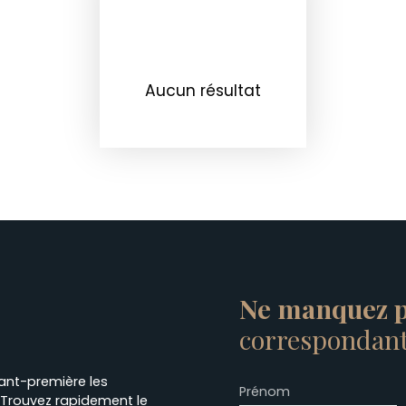
Aucun résultat
Ne manquez p
correspondant 
vant-première les
Prénom
 Trouvez rapidement le