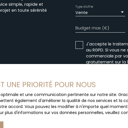
ice simple, rapide et
Type d'offre
rojet en toute sérénité
Vente
Budget max (€)
J'accepte le trait
au RGPD. Si vous ne 
commerciale par voi
gratuitement sur la
prévu par l'article 
Internet www.bloctel
EST UNE PRIORITÉ POUR NOUS
Société Worldline, Se
ce optimale et une communication pertinente sur notre site. Gr
Pour en savoir plus 
ettent également d'améliorer la qualité de nos services et la con
veuillez consulter n
tre accord. Vous pouvez les modifier à n'importe quel moment via
r plus d'informations sur vos données personnelles, veuillez co